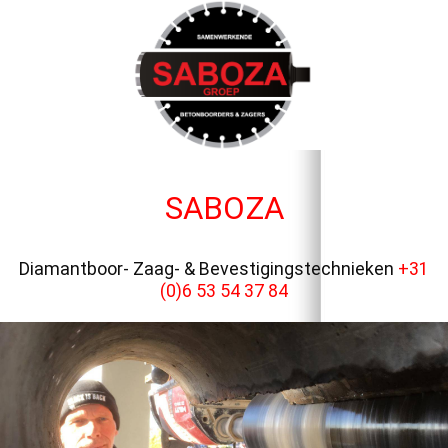
SABOZA
Diamantboor- Zaag- & Bevestigingstechnieken
+31
(0)6 53 54 37 84