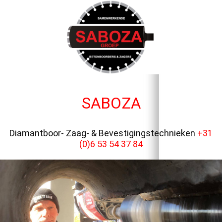
SABOZA
Diamantboor- Zaag- & Bevestigingstechnieken
+31
(0)6 53 54 37 84